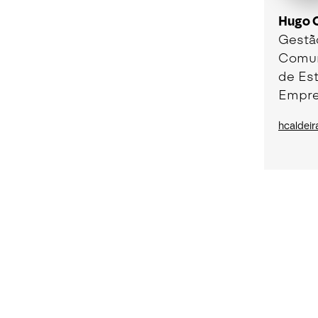
Hugo C
Gestão
Comun
de Est
Empre
hcaldei