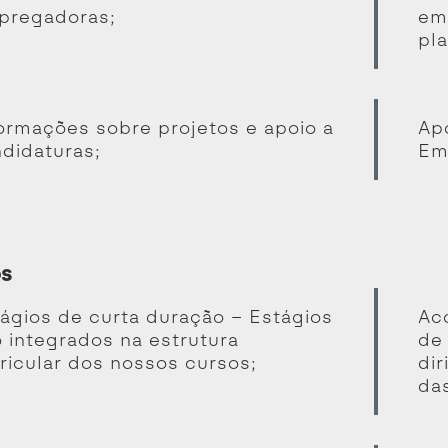
pregadoras;
em
pl
ormações sobre projetos e apoio a
Apo
didaturas;
Em
os
ágios de curta duração – Estágios
Ac
 integrados na estrutura
de
ricular dos nossos cursos;
di
da