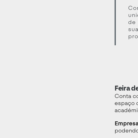
Con
uni
de 
sua
pro
Feira 
Conta co
espaço d
académi
Empresas
podendo 