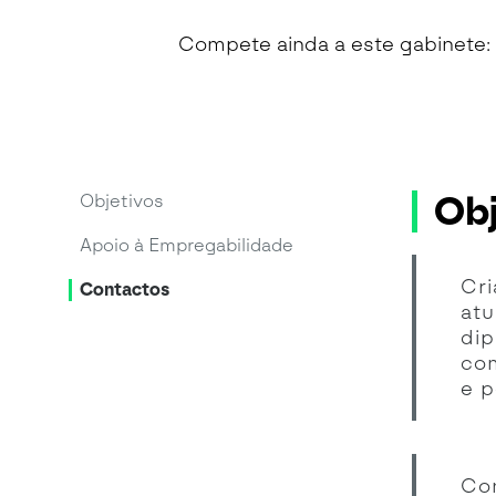
Compete ainda a este gabinete:
Obj
Objetivos
Apoio à Empregabilidade
Cr
Contactos
atu
di
co
e p
Con