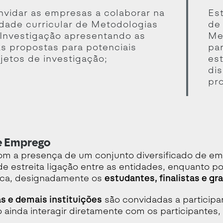
vidar as empresas a colaborar na
Es
dade curricular de Metodologias
de
Investigação apresentando as
Me
s propostas para potenciais
pa
jetos de investigação;
es
dis
pro
de Emprego
m a presença de um conjunto diversificado de emp
e estreita ligação entre as entidades, enquanto p
ca, designadamente os
estudantes
, finalistas e g
 e demais instituições
são convidadas a participa
ainda interagir diretamente com os participantes