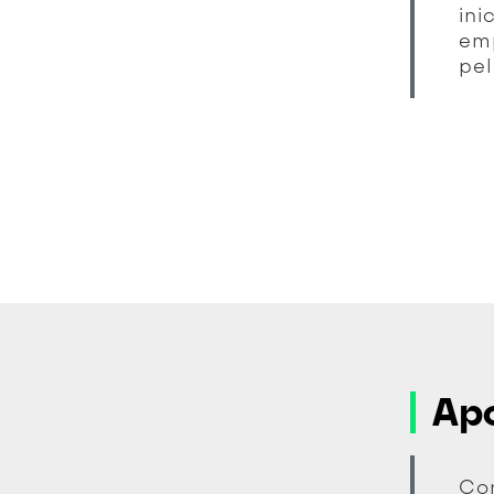
ini
em
pe
Apo
Co