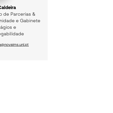
aldeira
 de Parcerias &
idade e Gabinete
ágios e
gabilidade
ra@novaims.unl.pt