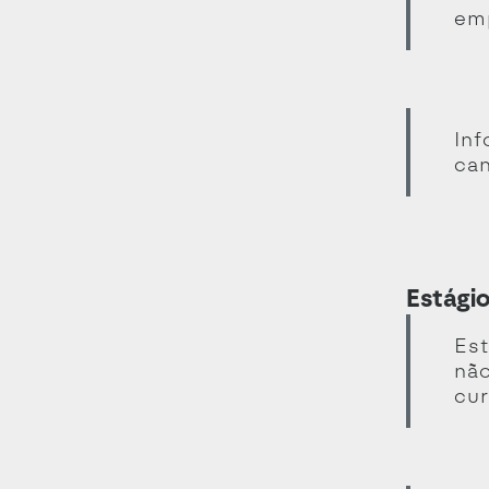
em
Inf
can
Estági
Est
não
cur