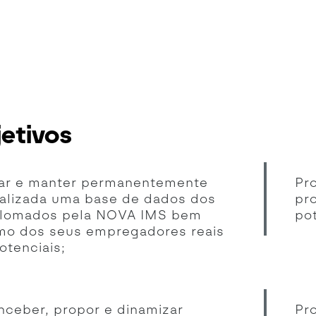
etivos
iar e manter permanentemente
Pr
alizada uma base de dados dos
pr
plomados pela NOVA IMS bem
po
mo dos seus empregadores reais
otenciais;
ceber, propor e dinamizar
Pr