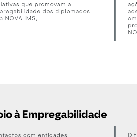
ciativas que promovam a
aç
pregabilidade dos diplomados
ad
la NOVA IMS;
em
pr
NO
io à Empregabilidade
ntactos com entidades
Di