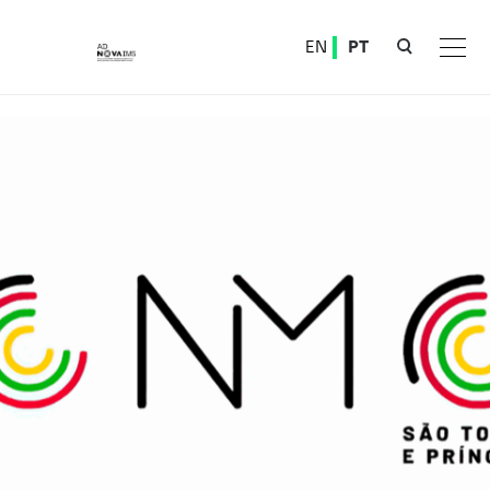
Ver o conteúdo principal
EN
PT
CNMC – São Tomé e Príncipe (STP)