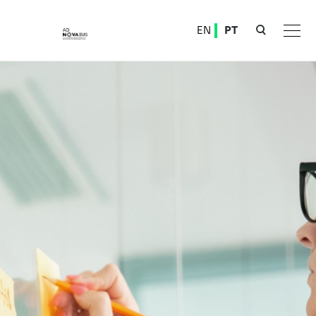
Ver o conteúdo principal
EN
PT
AbbVie, Lda