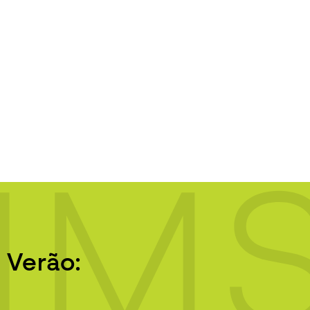
IM
 Verão: